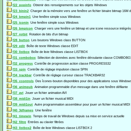
f22_popinfo
Obtenir des renseignements sur les objets Windows
f23_binin2
Charger de la mémoire vers une fenêtre un fichier binaire bitmap 16M 
f24_bmpin1
Une fenêtre simple sous Windows
f25_iconin
Une fenêtre simple sous Windows
f26_bmpicon
Charger vers une fenêtre un bitmap et une icone ressource intégrés 
f27_rotbit
Rotation de bits d'un bitmap
f28_button
Les boutons Windows class BUTTON
f29_edit
Boîte de texte Windows classe EDIT
f30_listbox
Boîte de liste Windows classe LISTBOX
f31_combobox
Sélection de données avec fenêtre déroulante classe COMBOBO
f32_progress
Contrôle de progression action classe PROGRESS32
f33_spin
Contrôle de réglage impulsion classe SPIN
f34_trackbar
Contrôle de réglage curseur classe TRACKBAR32
f35_ccontrols
Des îcones-bouton disponibles pour des applications sous Window
f36_animpub
Animation programmable d'un message dans une fenêtre défilante
f37_avi
Jouer un fichier animation AVI
f38_midi1in
Jouer un fichier musical MIDI
f39_midi1out
Autre programmation assembleur pour jouer un fichier musical MIDI
f40_3dframes
Une fenêtre
f41_timewin
Temps de travail de Windows depuis sa mise en service actuelle
f42_filtre
Entrées au clavier filtrées
f43_listbox2
Boîte de liste Windows classe LISTBOX 2