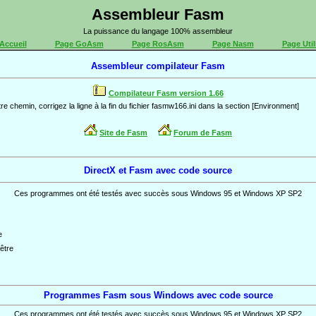
Assembleur Fasm
La puissance du langage 100% assembleur
Accueil
Page GoAsm
Page RosAsm
Page Nasm
Page Util
Assembleur compilateur Fasm
Compilateur Fasm version 1.66
e chemin, corrigez la ligne à la fin du fichier fasmw166.ini dans la section [Environment]
Site de Fasm
Forum de Fasm
DirectX et Fasm avec code source
Ces programmes ont été testés avec succès sous Windows 95 et Windows XP SP2
e
être
Programmes Fasm sous Windows avec code source
Ces programmes ont été testés avec succès sous Windows 95 et Windows XP SP2