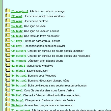
f01_msgbox1
Afficher une boîte à message
f02_win1
Une fenêtre simple sous Windows
f03_win2
Une fenêtre centrée
f04_text1
Une ligne de texte
f05_text2
Une ligne de texte en couleur
f06_text3
Une fonte de texte en couleur
f07_key1
Entrée de caractère au clavier
f08_key2
Reconnaissance de touche clavier
f09_cursor1
Charger un curseur de souris depuis un fichier
f10_cursor2
Charger un curseur de souris depuis une ressource
f11_mouse1
Détection click gauche souris
f12_menu1
Menus sous Windows
f13_menu2
Base d'application
f14_button1
Boutons sous Windows
f15_button2
Boutons: décoration bitmap / icône
f16_button3
Boite de dialogue sans section ressource bouton
f17_tree1
Contrôle des dossiers sous forme d'arbre
f18_list1
Classe ListView et utilisation du Presse-papiers
f19_bmp1
Chargement d'un bitmap dans une fenêtre
f20_betty
Assembleur, programmeur et tendresse ...
f21_moushook
Affichage des coordonnées de la souris dans la partie basse d'une