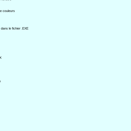
de couleurs
dans le fichier .EXE
X
s