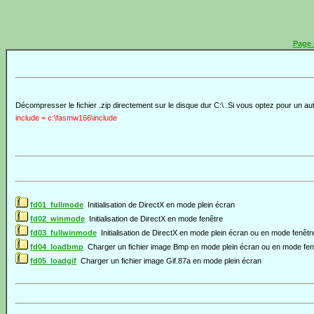
Page 
Décompresser le fichier .zip directement sur le disque dur C:\ .Si vous optez pour un autr
include = c:\fasmw166\include
fd01_fullmode
Initialisation de DirectX en mode plein écran
fd02_winmode
Initialisation de DirectX en mode fenêtre
fd03_fullwinmode
Initialisation de DirectX en mode plein écran ou en mode fenêtr
fd04_loadbmp
Charger un fichier image Bmp en mode plein écran ou en mode fen
fd05_loadgif
Charger un fichier image Gif.87a en mode plein écran